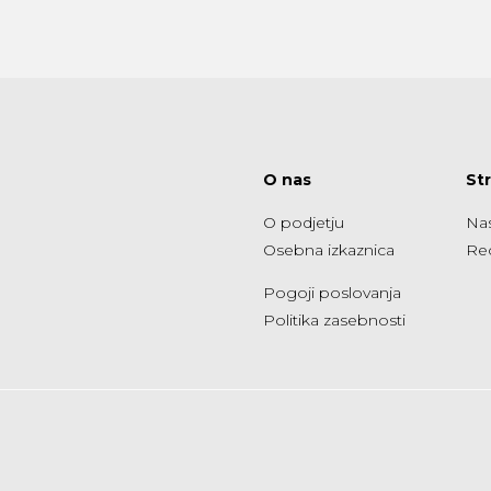
O nas
St
O podjetju
Nas
Osebna izkaznica
Re
Pogoji poslovanja
Politika zasebnosti