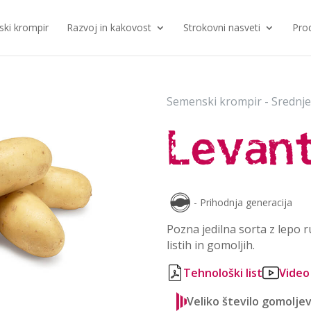
ki krompir
Razvoj in kakovost
Strokovni nasveti
Pro
Semenski krompir - Srednje
Levan
- Prihodnja generacija
Pozna jedilna sorta z lepo
listih in gomoljih.
Tehnološki list
Video
Veliko število gomolje