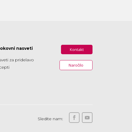
rokovni nasveti
Kontakt
veti za pridelavo
Naročilo
cepti
Sledite nam: