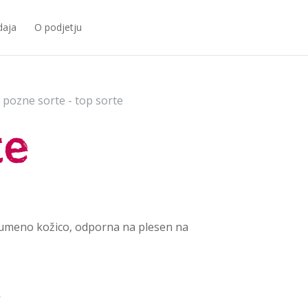
daja
O podjetju
 pozne sorte - top sorte
te
 rumeno kožico, odporna na plesen na
v