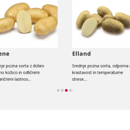
lene
Elland
nje pozna sorta z dobro
Srednje pozna sorta, odporna
no kožico in odličnimi
krastavost in temperaturne
aričnimi lastnos...
strese....