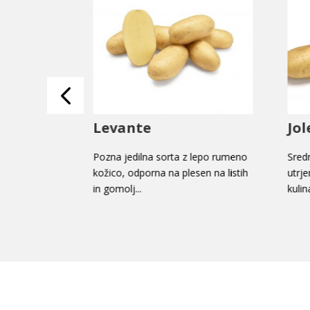
Levante
Jo
velikimi
Pozna jedilna sorta z lepo rumeno
Sred
in velikim
kožico, odporna na plesen na listih
utrje
in gomolj...
kulin