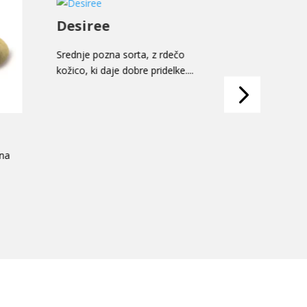
Desiree
Alouett
Srednje pozna sorta, z rdečo
Srednje pozn
kožico, ki daje dobre pridelke....
kožico, odpo
listih kot tudi 
 na