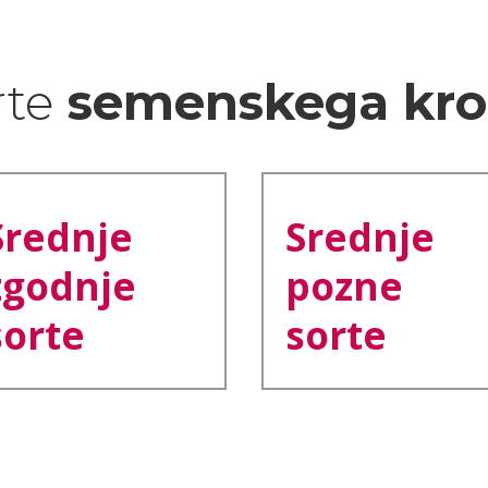
rte
semenskega kro
Srednje
Srednje
zgodnje
pozne
sorte
sorte