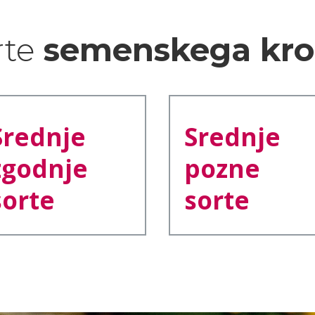
rte
semenskega kro
Srednje
Srednje
zgodnje
pozne
sorte
sorte