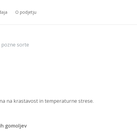
daja
O podjetju
 pozne sorte
na na krastavost in temperaturne strese.
nih gomoljev