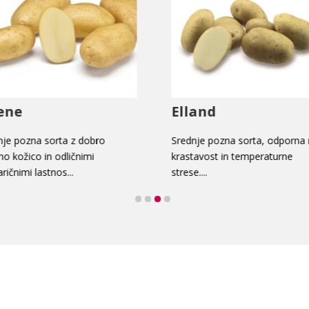
land
Desiree
dnje pozna sorta, odporna na
Srednje pozna sorta, z rdečo
stavost in temperaturne
kožico, ki daje dobre pridelke..
se....