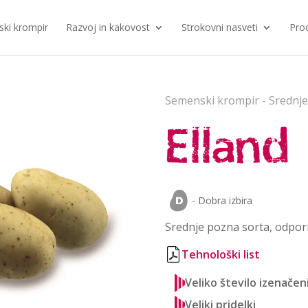
ki krompir
Razvoj in kakovost
Strokovni nasveti
Pro
Semenski krompir - Srednje
Elland
- Dobra izbira
Srednje pozna sorta, odpor
Tehnološki list
Veliko število izenače
Veliki pridelki