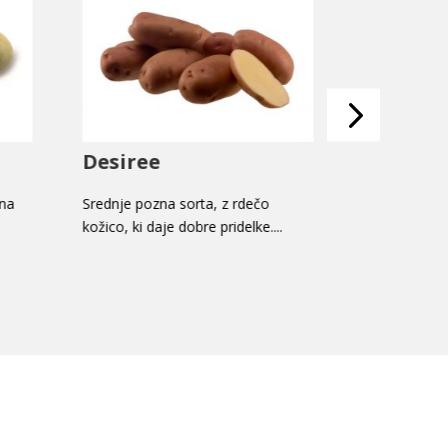
Alouette
Srednje pozna sorta z rdečo
..
kožico, odporna na plesen tako na
listih kot tudi ...