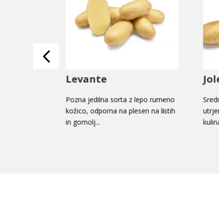
Jolene
El
z lepo rumeno
Srednje pozna sorta z dobro
Sre
esen na listih
utrjeno kožico in odličnimi
kra
kulinaričnimi lastnos...
stre