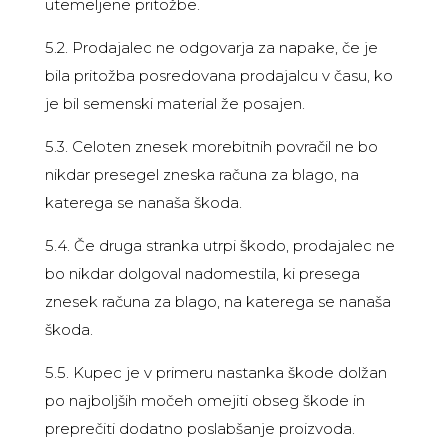
utemeljene pritožbe.
5.2. Prodajalec ne odgovarja za napake, če je
bila pritožba posredovana prodajalcu v času, ko
je bil semenski material že posajen.
5.3. Celoten znesek morebitnih povračil ne bo
nikdar presegel zneska računa za blago, na
katerega se nanaša škoda.
5.4. Če druga stranka utrpi škodo, prodajalec ne
bo nikdar dolgoval nadomestila, ki presega
znesek računa za blago, na katerega se nanaša
škoda.
5.5. Kupec je v primeru nastanka škode dolžan
po najboljših močeh omejiti obseg škode in
preprečiti dodatno poslabšanje proizvoda.