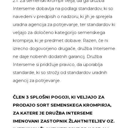
2.1. Za semenski krompir velja, da ga družba
Interseme dobavlja na podlagi standardov, ki so
navedeni v predpisih o nadzoru, ki jih je sprejela
uradna agencija za potrjevanje, ter standardov ki
veljajo za določeno kategorijo semenskega
krompirja, ki je predmet dobave. Razen, če ni
izrecno dogovorjeno drugače, družba Interseme
ne daje nobenih dodatnih garancij. Družba
Interseme si pridržuje pravico, da uporablja
standarde, ki so strožji od standardov uradnih
agencij za potrjevanje.
ČLEN 3 SPLOŠNI POGOJI, KI VELJAJO ZA
PRODAJO SORT SEMENSKEGA KROMPIRJA,
ZA KATERE JE DRUŽBA INTERSEME
IMENOVANI ZASTOPNIK ŽLAHTNITELJEV OZ.