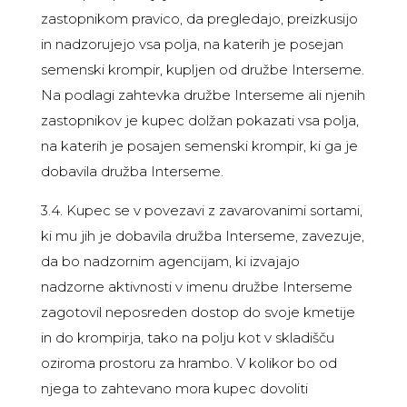
zastopnikom pravico, da pregledajo, preizkusijo
in nadzorujejo vsa polja, na katerih je posejan
semenski krompir, kupljen od družbe Interseme.
Na podlagi zahtevka družbe Interseme ali njenih
zastopnikov je kupec dolžan pokazati vsa polja,
na katerih je posajen semenski krompir, ki ga je
dobavila družba Interseme.
3.4. Kupec se v povezavi z zavarovanimi sortami,
ki mu jih je dobavila družba Interseme, zavezuje,
da bo nadzornim agencijam, ki izvajajo
nadzorne aktivnosti v imenu družbe Interseme
zagotovil neposreden dostop do svoje kmetije
in do krompirja, tako na polju kot v skladišču
oziroma prostoru za hrambo. V kolikor bo od
njega to zahtevano mora kupec dovoliti