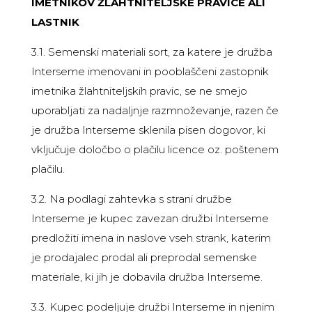
IMETNIKOV ŽLAHTNITELJSKE PRAVICE ALI
LASTNIK
3.1. Semenski materiali sort, za katere je družba
Interseme imenovani in pooblaščeni zastopnik
imetnika žlahtniteljskih pravic, se ne smejo
uporabljati za nadaljnje razmnoževanje, razen če
je družba Interseme sklenila pisen dogovor, ki
vključuje določbo o plačilu licence oz. poštenem
plačilu.
3.2. Na podlagi zahtevka s strani družbe
Interseme je kupec zavezan družbi Interseme
predložiti imena in naslove vseh strank, katerim
je prodajalec prodal ali preprodal semenske
materiale, ki jih je dobavila družba Interseme.
3.3. Kupec podeljuje družbi Interseme in njenim