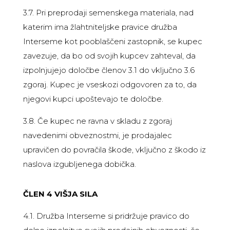
3.7. Pri preprodaji semenskega materiala, nad
katerim ima žlahtniteljske pravice družba
Interseme kot pooblaščeni zastopnik, se kupec
zavezuje, da bo od svojih kupcev zahteval, da
izpolnjujejo določbe členov 3.1 do vključno 3.6
zgoraj. Kupec je vseskozi odgovoren za to, da
njegovi kupci upoštevajo te določbe.
3.8. Če kupec ne ravna v skladu z zgoraj
navedenimi obveznostmi, je prodajalec
upravičen do povračila škode, vključno z škodo iz
naslova izgubljenega dobička.
ČLEN 4 VIŠJA SILA
4.1. Družba Interseme si pridržuje pravico do