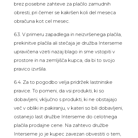
brez posebne zahteve za plačilo zamudnih
obresti, pri čemer se kakršen koli del meseca
obračuna kot cel mesec.
6.3. V primeru zapadlega in neizvršenega plačila,
prekinitve plačila ali stečaja je družba Interseme
upravičena vzeti nazaj blago in sme vstopiti v
prostore in na zemljišča kupca, da bi to svojo
pravico izvršila.
6.4. Za to pogodbo velja pridržek lastninske
pravice. To pomeni, da vsi produkti, ki so
dobavljeni, vključno s produkti, ki ne obstajajo
več v obliki in pakiranju, v kateri so bili dobavljeni,
ostanejo last družbe Interseme do celotnega
plačila prodajne cene. Na zahtevo družbe
Interseme jo je kupec zavezan obvestiti o tem,