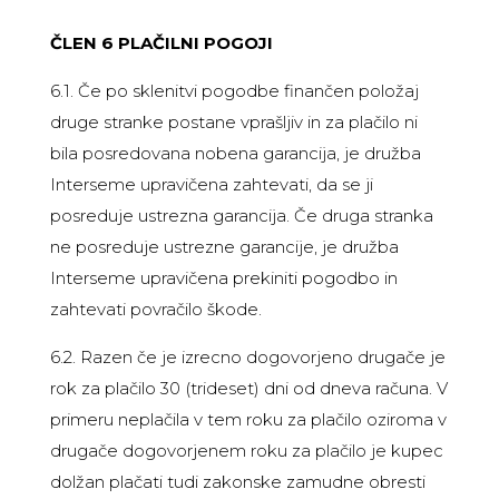
ČLEN 6 PLAČILNI POGOJI
6.1. Če po sklenitvi pogodbe finančen položaj
druge stranke postane vprašljiv in za plačilo ni
bila posredovana nobena garancija, je družba
Interseme upravičena zahtevati, da se ji
posreduje ustrezna garancija. Če druga stranka
ne posreduje ustrezne garancije, je družba
Interseme upravičena prekiniti pogodbo in
zahtevati povračilo škode.
6.2. Razen če je izrecno dogovorjeno drugače je
rok za plačilo 30 (trideset) dni od dneva računa. V
primeru neplačila v tem roku za plačilo oziroma v
drugače dogovorjenem roku za plačilo je kupec
dolžan plačati tudi zakonske zamudne obresti