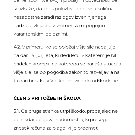
delne izpolnitve svojih prodajnih obveznosti, če
se izkaže, da je razpoložljiva dobavna količina
nezadostna zaradi razlogov izven njenega
nadzora, vključno z vremenskimi pogoji in
karantenskimi boleznimi.
4.2. V primeru, ko se položaj višje sile nadaljuje
na dan 15. julij leta, ki sledi letu, v katerem je bil
pridelan krompir, na katerega se nanaša situacija
višje sile, se bo pogodba zakonito razveljavila na
ta dan brez kakršne koli pravice do odškodnine.
ČLEN 5 PRITOŽBE IN ŠKODA
5.1. Če druga stranka utrpi škodo, prodajalec ne
bo nikdar dolgoval nadomestila, ki presega
znesek računa za blago, ki je predmet