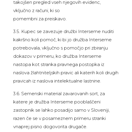
takojšen pregled vseh njegovih evidenc,
vključno z računi, ki so
pomembni za preiskavo.
3.5. Kupec se zavezuje družbi Interseme nuditi
kakršno koli pomoč, ki bi jo družba Interseme
potrebovala, vključno s pomočjo pri zbiranju
dokazov v primeru, ko družba Interseme
nastopa kot stranka pravnega postopka iz
naslova žlahtniteljskih pravic ali katerih koli drugih
pravicah iz naslova intelektualne lastnine.
3.6. Semenski material zavarovanih sort, za
katere je družba Interseme pooblaščeni
zastopnik se lahko posadijo samo v Sloveniji,
razen če se v posameznem primeru stranki
vnaprej pisno dogovorita drugače.