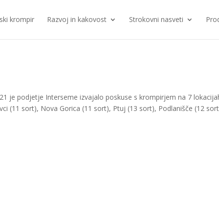
ki krompir
Razvoj in kakovost
Strokovni nasveti
Pro
021 je podjetje Interseme izvajalo poskuse s krompirjem na 7 lokacij
vci (11 sort), Nova Gorica (11 sort), Ptuj (13 sort), Podlanišče (12 sort