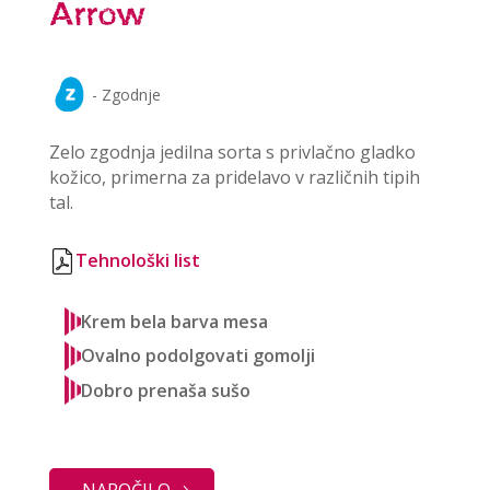
Arrow
- Zgodnje
Zelo zgodnja jedilna sorta s privlačno gladko
kožico, primerna za pridelavo v različnih tipih
tal.
Tehnološki list
Krem bela barva mesa
Ovalno podolgovati gomolji
Dobro prenaša sušo
NAROČILO